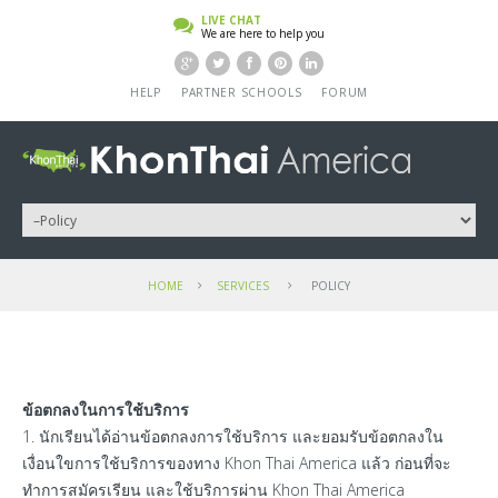
LIVE CHAT
We are here to help you
HELP
PARTNER SCHOOLS
FORUM
HOME
SERVICES
POLICY
ข้อตกลงในการใช้บริการ
1. นักเรียนได้อ่านข้อตกลงการใช้บริการ และยอมรับข้อตกลงใน
เงื่อนใขการใช้บริการของทาง Khon Thai America แล้ว ก่อนที่จะ
ทำการสมัครเรียน และใช้บริการผ่าน Khon Thai America