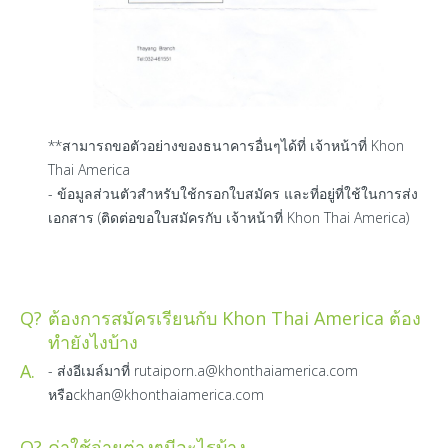
**สามารถขอตัวอย่างของธนาคารอื่นๆได้ที่ เจ้าหน้าที่ Khon
Thai America
- ข้อมูลส่วนตัวสำหรับใช้กรอกใบสมัคร และที่อยู่ที่ใช้ในการส่ง
เอกสาร (ติดต่อขอใบสมัครกับ เจ้าหน้าที่ Khon Thai America)
Q?
ต้องการสมัครเรียนกับ Khon Thai America ต้อง
ทำยังไงบ้าง
A.
- ส่งอีเมล์มาที่ rutaiporn.a@khonthaiamerica.com
หรือckhan@khonthaiamerica.com
Q?
ค่าใช้จ่ายต่างๆมีอะไรบ้าง