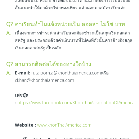
2เดือนขึ้นไป หรือ 8 อาทิตย์ขึ้นไป เท่านั้นถ้าต้องการเรียนระยะ
สั้นแนะนำให้มาด้วยวีซ่าท่องเที่ยว แล้วค่อยมาสมัครเรียนค่ะ
Q?
ค่าเรียนทำไมแจ้งหน่วยเป็น ดอลล่า ไม่ใช่ บาท
A.
เนื่องจากการชำระค่าเล่าเรียนจะต้องชำระเป็นสกุลเงินดอลล่า
สหรัฐ และประกอบด้วยค่าเงินบาทที่ไม่คงที่ดังนั้นควรอ้างอิงสกุล
เงินดอลล่าสหรัฐเป็นหลัก
Q?
สามารถติดต่อได้ช่องทางใดบ้าง
A.
E-mail:
rutaiporn.a@khonthaiamerica.comหรือ
ckhan@khonthaiamerica.com
เฟซบุ๊ค
:
https://www.facebook.com/KhonThaiAssociationOfAmerica
Website :
www.khonThaiAmerica.com