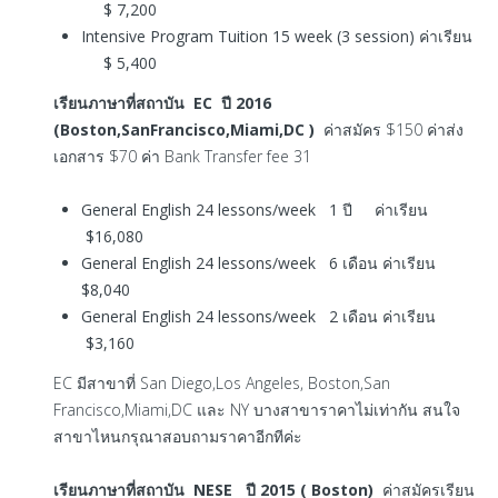
$ 7,200
Intensive Program Tuition 15 week (3 session) ค่าเรียน
$ 5,400
เรียนภาษาที่สถาบัน
EC ปี 2016
(Boston,SanFrancisco,Miami,DC )
ค่าสมัคร $150 ค่าส่ง
เอกสาร $70 ค่า Bank Transfer fee 31
General English 24 lessons/week 1 ปี ค่าเรียน
$16,080
General English 24 lessons/week 6 เดือน ค่าเรียน
$8,040
General English 24 lessons/week 2 เดือน ค่าเรียน
$3,160
EC มีสาขาที่ San Diego,Los Angeles, Boston,San
Francisco,Miami,DC และ NY บางสาขาราคาไม่เท่ากัน สนใจ
สาขาไหนกรุณาสอบถามราคาอีกทีค่ะ
เรียนภาษาที่สถาบัน
NESE ปี 2015 ( Boston)
ค่าสมัครเรียน