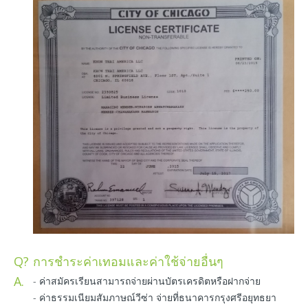
Q?
การชำระค่าเทอมและค่าใช้จ่ายอื่นๆ
A.
- ค่าสมัครเรียนสามารถจ่ายผ่านบัตรเครดิตหรือฝากจ่าย
- ค่าธรรมเนียมสัมภาษณ์วีซ่า จ่ายที่ธนาคารกรุงศรีอยุทธยา