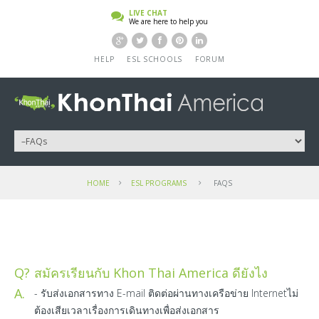
LIVE CHAT
We are here to help you
HELP
ESL SCHOOLS
FORUM
HOME
ESL PROGRAMS
FAQS
Q?
สมัครเรียนกับ Khon Thai America ดียังไง
A.
- รับส่งเอกสารทาง E-mail ติดต่อผ่านทางเครือข่าย Internetไม่
ต้องเสียเวลาเรื่องการเดินทางเพื่อส่งเอกสาร