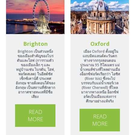
Brighton
Oxford
Brighton เป็นส่วนหนึ่ง
เมือง Oxford ตั้งอยู่ใน
ของเมืองสำคัญของไบร
แถบมิดแลนด์ตะวันตก
ตันและโฮฟ (การรวมตัว
ห่างจากกรุงลอนดอน
ของเมืองเล็ก ๆ และ
ประมาณ 95 กิโลเมตร แม่
หมู่บ้านเช่น ไบรตัน, โฮฟ,
น้ำเทมส์ช่วงที่ไหลผ่านเมือ
พอร์ตสเลด) ในอีสต์ซัส
งอ็อกซ์ฟอร์ดเรียกว่า ไอซิส
เซ็กซ์เคาน์ตี ประเทศ
(River Isis) ซึ่งจะไป
อังกฤษ ชายฝั่งตอนใต้ของ
บรรจบกับแม่น้ำเชอร์เวล
อังกฤษ เป็นสถานที่พักตาก
(River Cherwell) ที่ไหล
อากาศชายทะเลที่มีชื่อ
มาจากทางเหนือ อ็อกซ์ฟ
เสียง
อร์ดเป็นเมืองแห่งการ
ศึกษาอย่างแท้จริง
READ
READ
MORE
MORE