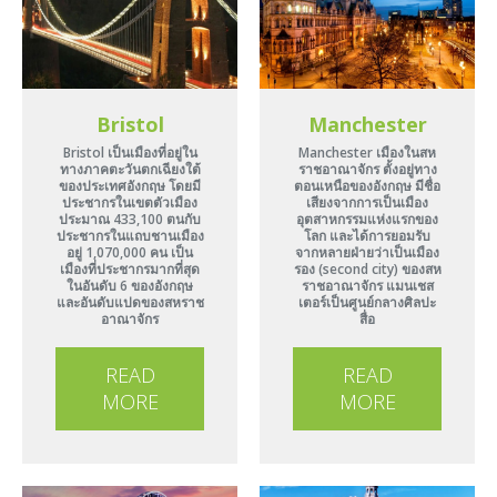
Bristol
Manchester
Bristol เป็นเมืองที่อยู่ใน
Manchester เมืองในสห
ทางภาคตะวันตกเฉียงใต้
ราชอาณาจักร ตั้งอยู่ทาง
ของประเทศอังกฤษ โดยมี
ตอนเหนือของอังกฤษ มีชื่อ
ประชากรในเขตตัวเมือง
เสียงจากการเป็นเมือง
ประมาณ 433,100 ตนกับ
อุตสาหกรรมแห่งแรกของ
ประชากรในแถบชานเมือง
โลก และได้การยอมรับ
อยู่ 1,070,000 คน เป็น
จากหลายฝ่ายว่าเป็นเมือง
เมืองที่ประชากรมากที่สุด
รอง (second city) ของสห
ในอันดับ 6 ของอังกฤษ
ราชอาณาจักร แมนเชส
และอันดับแปดของสหราช
เตอร์เป็นศูนย์กลางศิลปะ
อาณาจักร
สื่อ
READ
READ
MORE
MORE