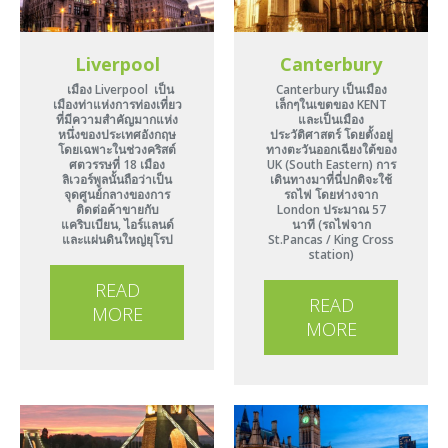
Liverpool
Canterbury
เมือง Liverpool เป็น
Canterbury เป็นเมือง
เมืองท่าแห่งการท่องเที่ยว
เล็กๆในเขตของ KENT
ที่มีความสำคัญมากแห่ง
และเป็นเมือง
หนึ่งของประเทศอังกฤษ
ประวัติศาสตร์ โดยตั้งอยู่
โดยเฉพาะในช่วงคริสต์
ทางตะวันออกเฉียงใต้ของ
ศตวรรษที่ 18 เมือง
UK (South Eastern) การ
ลิเวอร์พูลนั้นถือว่าเป็น
เดินทางมาที่นี่ปกติจะใช้
จุดศูนย์กลางของการ
รถไฟ โดยห่างจาก
ติดต่อค้าขายกับ
London ประมาณ 57
แคริบเบียน, ไอร์แลนด์
นาที (รถไฟจาก
และแผ่นดินใหญ่ยุโรป
St.Pancas / King Cross
station)
READ
READ
MORE
MORE