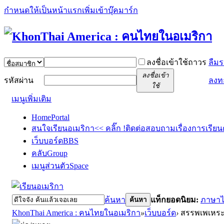
กำหนดให้เป็นหน้าแรก
เพิ่มเข้าบุ๊คมาร์ก
ลงชื่อเข้าใช้ถาวร
ลืมร
ลงชื่อเข้า
รหัสผ่าน
ลงท
ใช้
เมนูเพิ่มเติม
Home
Portal
สนใจเรียนอเมริกา<< คลิ๊ก !
ติดต่อสอบถามเรื่องการเรียน
เว็บบอร์ด
BBS
คลับ
Group
เมนูส่วนตัว
Space
ค้นหา
แท็กยอดนิยม:
ภาษา
ค้นหา
KhonThai America : คนไทยในอเมริกา
»
เว็บบอร์ด
›
สรรพเพเหร