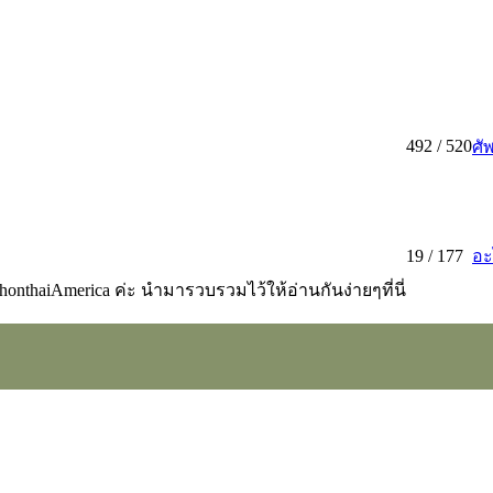
492
/ 520
ศั
19
/ 177
อะ
thaiAmerica ค่ะ นำมารวบรวมไว้ให้อ่านกันง่ายๆที่นี่
s .