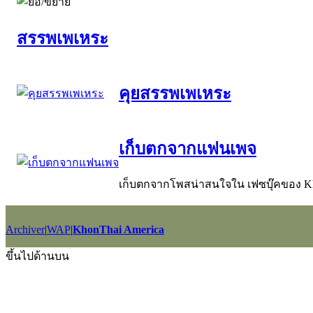
สรรพเพเหระ
คุยสรรพเพเหระ
เก็บตกจากแฟนเพจ
เก็บตกจากโพสน่าสนใจใน เฟซบุ๊คของ Khon
Archiver
|
WAP
|
KhonThai America
GMT+7, 2026-8-6 10:54
, Processed in 0.042144 second(s), 15 querie
ขึ้นไปด้านบน
Powered by
Discuz!
X2.5
Language by
l3eil3oy
© 2001-2012
Comsenz Inc.
style by
eisdl