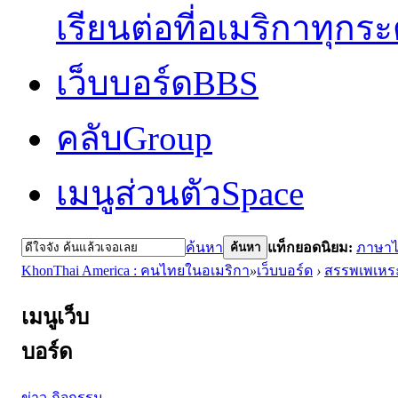
เรียนต่อที่อเมริกาทุกร
เว็บบอร์ด
BBS
คลับ
Group
เมนูส่วนตัว
Space
ค้นหา
แท็กยอดนิยม:
ภาษา
ค้นหา
KhonThai America : คนไทยในอเมริกา
»
เว็บบอร์ด
›
สรรพเพเหร
เมนูเว็บ
บอร์ด
ข่าว-กิจกรรม-