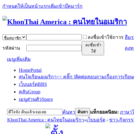
กำหนดให้เป็นหน้าแรก
เพิ่มเข้าบุ๊คมาร์ก
ลงชื่อเข้าใช้ถาวร
ลืมร
ลงชื่อเข้า
รหัสผ่าน
ลงท
ใช้
เมนูเพิ่มเติม
Home
Portal
สนใจเรียนอเมริกา<< คลิ๊ก !
ติดต่อสอบถามเรื่องการเรียน
เว็บบอร์ด
BBS
คลับ
Group
เมนูส่วนตัว
Space
ค้นหา
แท็กยอดนิยม:
ภาษา
ค้นหา
KhonThai America : คนไทยในอเมริกา
»
เว็บบอร์ด
›
ข่าว-กิจกร