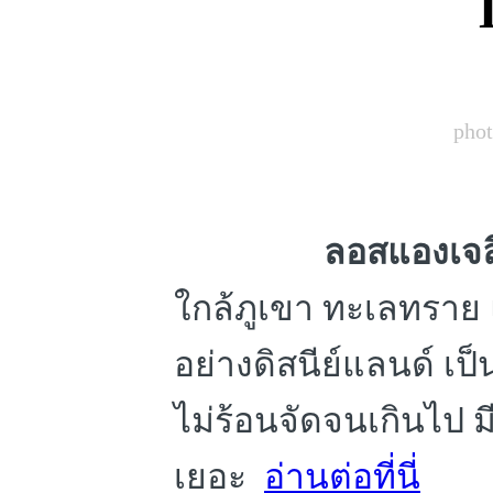
phot
ลอสแองเจล
ใกล้ภูเขา ทะเลทราย แ
อย่างดิสนีย์แลนด์ เป็
ไม่ร้อนจัดจนเกินไป ม
อ่านต่อที่นี่
เยอะ