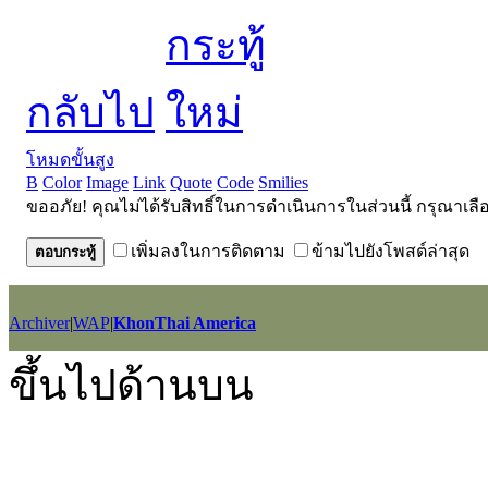
กลับไป
โหมดขั้นสูง
B
Color
Image
Link
Quote
Code
Smilies
ขออภัย! คุณไม่ได้รับสิทธิ์ในการดำเนินการในส่วนนี้ กรุณาเลื
เพิ่มลงในการติดตาม
ข้ามไปยังโพสต์ล่าสุด
ตอบกระทู้
Archiver
|
WAP
|
KhonThai America
GMT+7, 2026-8-7 12:07
, Processed in 0.047279 second(s), 25 querie
ขึ้นไปด้านบน
Powered by
Discuz!
X2.5
Language by
l3eil3oy
© 2001-2012
Comsenz Inc.
style by
eisdl