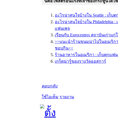
นี่คือโพสต์ร้อนแรงที่เจ้าของกระทู้นี้ได้โ
อะไรน่าสนใจบ้างใน Seattle : เก็
อะไรน่าสนใจบ้างใน Philadelphia :
แฟนเพจ
เรียนกับ Eurocentres สถาบันเก่าแก
>>แนะนำร้านขนมน่าไปในอเมริก
ชอบกิน<<
ร้านอาหารในอเมริกา : เก็บตกแฟน
เกร็ดน่ารู้ของรางวัลออสการ์
ตอบกลับ
ใช้ไอเท็ม
รายงาน