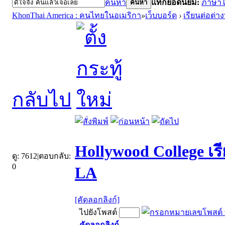
ค้นหา
แท็กยอดนิยม:
ภาษา
ค้นหา
KhonThai America : คนไทยในอเมริกา
»
เว็บบอร์ด
›
เรียนต่อต่า
กลับไป
Hollywood College 
ดู:
7612
|
ตอบกลับ:
0
LA
[คัดลอกลิงก์]
ไปยังโพสต์
คัดลอกลิงก์