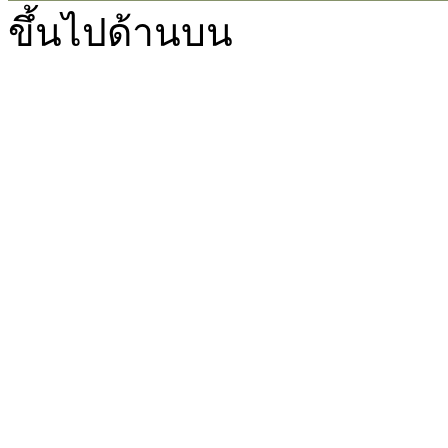
GMT+7, 2026-8-6 15:27
, Processed in 0.038613 second(s), 25 querie
ขึ้นไปด้านบน
Powered by
Discuz!
X2.5
Language by
l3eil3oy
© 2001-2012
Comsenz Inc.
style by
eisdl