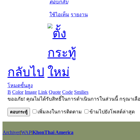
ตอบกลับ
ใช้ไอเท็ม
รายงาน
กลับไป
โหมดขั้นสูง
B
Color
Image
Link
Quote
Code
Smilies
ขออภัย! คุณไม่ได้รับสิทธิ์ในการดำเนินการในส่วนนี้ กรุณาเลื
เพิ่มลงในการติดตาม
ข้ามไปยังโพสต์ล่าสุด
ตอบกระทู้
Archiver
|
WAP
|
KhonThai America