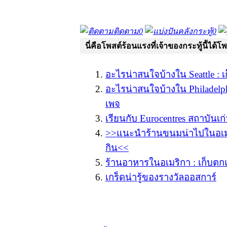
ติดตาม
0
คลังกระทู้
0
นี่คือโพสต์ร้อนแรงที่เจ้าของกระทู้นี้ได้โ
อะไรน่าสนใจบ้างใน Seattle :
อะไรน่าสนใจบ้างใน Philadelp
เพจ
เรียนกับ Eurocentres สถาบันเก
>>แนะนำร้านขนมน่าไปในอเ
กิน<<
ร้านอาหารในอเมริกา : เก็บต
เกร็ดน่ารู้ของรางวัลออสการ์