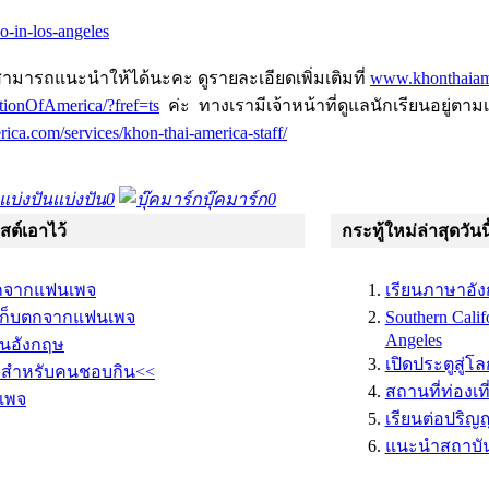
o-in-los-angeles
มารถแนะนำให้ได้นะคะ ดูรายละเอียดเพิ่มเติมที่
www.khonthaiam
ionOfAmerica/?fref=ts
ค่ะ ทางเรามีเจ้าหน้าที่ดูแลนักเรียนอยู่ตาม
rica.com/services/khon-thai-america-staff/
แบ่งปัน
0
บุ๊คมาร์ก
0
พสต์เอาไว้
กระทู้ใหม่ล่าสุดวันนี
บตกจากแฟนเพจ
เรียนภาษาอังก
: เก็บตกจากแฟนเพจ
Southern Calif
Angeles
่ในอังกฤษ
เปิดประตูสู่โ
าสำหรับคนชอบกิน<<
สถานที่ท่องเท
เพจ
เรียนต่อปริญญ
แนะนำสถาบันส