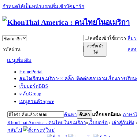
กำหนดให้เป็นหน้าแรก
เพิ่มเข้าบุ๊คมาร์ก
ลงชื่อเข้าใช้ถาวร
ลืมร
ลงชื่อเข้า
รหัสผ่าน
ลงท
ใช้
เมนูเพิ่มเติม
Home
Portal
สนใจเรียนอเมริกา<< คลิ๊ก !
ติดต่อสอบถามเรื่องการเรียน
เว็บบอร์ด
BBS
คลับ
Group
เมนูส่วนตัว
Space
ค้นหา
แท็กยอดนิยม:
ภาษา
ค้นหา
KhonThai America : คนไทยในอเมริกา
»
เว็บบอร์ด
›
เล่าสู่กันฟัง
›
กลับไป