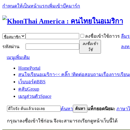
กำหนดให้เป็นหน้าแรก
เพิ่มเข้าบุ๊คมาร์ก
ลงชื่อเข้าใช้ถาวร
ลืมร
ลงชื่อเข้า
รหัสผ่าน
ลงท
ใช้
เมนูเพิ่มเติม
Home
Portal
สนใจเรียนอเมริกา<< คลิ๊ก !
ติดต่อสอบถามเรื่องการเรียน
เว็บบอร์ด
BBS
คลับ
Group
เมนูส่วนตัว
Space
ค้นหา
แท็กยอดนิยม:
ภาษา
ค้นหา
กรุณาลงชื่อเข้าใช้ก่อน จึงจะสามารถเรียกดูหน้าเว็บนี้ได้