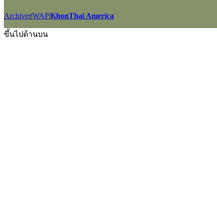
Archiver
|
WAP
|
KhonThai America
GMT+7, 2026-8-8 02:07
, Processed in 0.017104 second(s), 6 queries
ขึ้นไปด้านบน
Powered by
Discuz!
X2.5
Language by
l3eil3oy
© 2001-2012
Comsenz Inc.
style by
eisdl