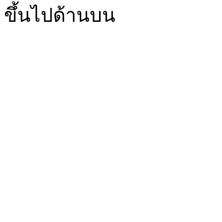
GMT+7, 2026-8-9 01:56
, Processed in 0.012560 second(s), 5 queries
ขึ้นไปด้านบน
Powered by
Discuz!
X2.5
Language by
l3eil3oy
© 2001-2012
Comsenz Inc.
style by
eisdl