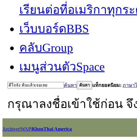
เรียนต่อที่อเมริกาทุกร
เว็บบอร์ด
BBS
คลับ
Group
เมนูส่วนตัว
Space
ค้นหา
แท็กยอดนิยม:
ภาษา
ค้นหา
กรุณาลงชื่อเข้าใช้ก่อน จึ
Archiver
|
WAP
|
KhonThai America