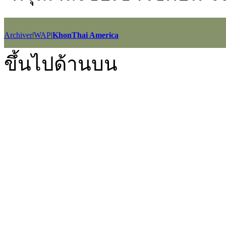
Archiver
|
WAP
|
KhonThai America
GMT+7, 2026-8-9 00:40
, Processed in 0.012027 second(s), 5 queries
ขึ้นไปด้านบน
Powered by
Discuz!
X2.5
Language by
l3eil3oy
© 2001-2012
Comsenz Inc.
style by
eisdl