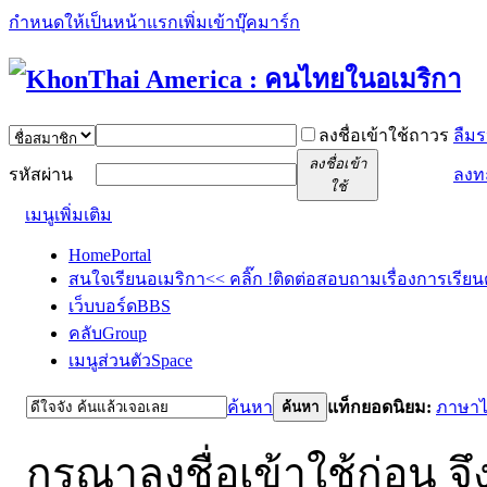
กำหนดให้เป็นหน้าแรก
เพิ่มเข้าบุ๊คมาร์ก
ลงชื่อเข้าใช้ถาวร
ลืมร
ลงชื่อเข้า
รหัสผ่าน
ลงท
ใช้
เมนูเพิ่มเติม
Home
Portal
สนใจเรียนอเมริกา<< คลิ๊ก !
ติดต่อสอบถามเรื่องการเรียน
เว็บบอร์ด
BBS
คลับ
Group
เมนูส่วนตัว
Space
ค้นหา
แท็กยอดนิยม:
ภาษา
ค้นหา
กรุณาลงชื่อเข้าใช้ก่อน จึ