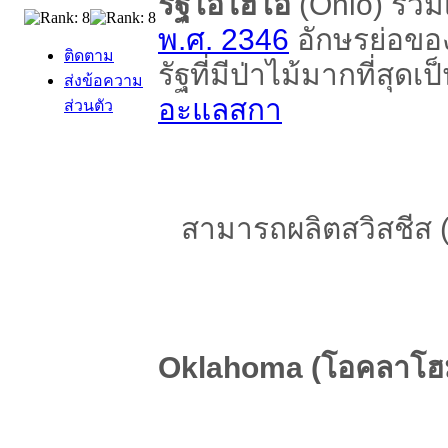
รัฐโอไฮโอ
(Ohio) รวมเ
พ.ศ. 2346
อักษรย่อขอ
ติดตาม
รัฐที่มีป่าไม้มากที่สุ
ส่งข้อความ
อะแลสกา
ส่วนตัว
สามารถผลิตสวิสชีส 
Oklahoma (โอคลาโฮ