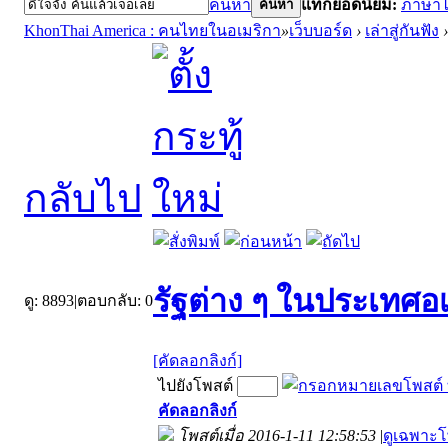
ค้นหา
แท็กยอดนิยม:
ภาษา
ค้นหา
KhonThai America : คนไทยในอเมริกา
»
เว็บบอร์ด
›
เล่าสู่กันฟัง
›
กลับไป
รัฐต่าง ๆ ในประเทศอเม
ดู:
8893
|
ตอบกลับ:
0
[คัดลอกลิงก์]
ไปยังโพสต์
คัดลอกลิงก์
โพสต์เมื่อ 2016-1-11 12:58:53
|
ดูเฉพาะโ