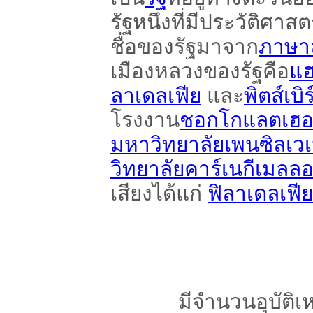
รัฐหนึ่งที่มีประวัติศาสต
ชื่อของรัฐมาจาก
ภาษา
เมืองหลวงของรัฐคือ
แฮ
ลาเดลเฟีย
และ
พิตส์เบิร
โรงงาน
ชอกโกแลตเฮอร์
มหาวิทยาลัยเพนซิลเวเ
วิทยาลัยคาร์เนกีเมลล
เสียงได้แก่
ฟิลาเดลเฟีย 
มีจำนวนอุบัติ