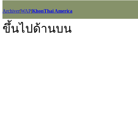
Archiver
|
WAP
|
KhonThai America
GMT+7, 2026-8-7 11:43
, Processed in 0.035553 second(s), 22 querie
ขึ้นไปด้านบน
Powered by
Discuz!
X2.5
Language by
l3eil3oy
© 2001-2012
Comsenz Inc.
style by
eisdl