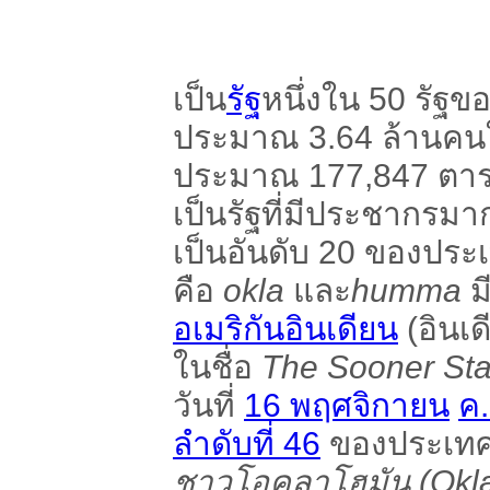
เป็น
รัฐ
หนึ่งใน 50 รัฐข
ประมาณ 3.64 ล้านคนใน
ประมาณ 177,847 ตารา
เป็นรัฐที่มีประชากรมา
เป็นอันดับ 20 ของประ
คือ
okla
และ
humma
ม
อเมริกันอินเดียน
(อินเ
ในชื่อ
The Sooner Sta
วันที่
16 พฤศจิกายน
ค
ลำดับที่ 46
ของประเทศส
ชาวโอคลาโฮมัน (Okl