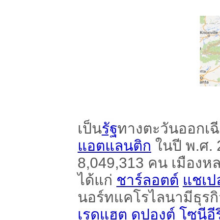
เป็น
รัฐ
ทางตะวันออกเฉี
แอตแลนติก
ในปี พ.ศ.
8,049,313 คน เมืองห
ได้แก่
ชาร์ลอตต์
แชเปล
นอร์ทแคโรไลนามีธุรกิ
เรดแฮต
ดูปองต์
โซนีอี