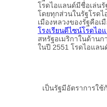
โรดไอแลนด์มีชื่อเล่นร
โดยทุกส่วนในรัฐโรดไ
เมืองหลวงของรัฐคือเม
โรงเรียนดีไซน์โรดไอแ
สหรัฐอเมริกาในด้าน
ในปี 2551 โรดไอแลนด
เป็นรัฐมีอัตราการใช