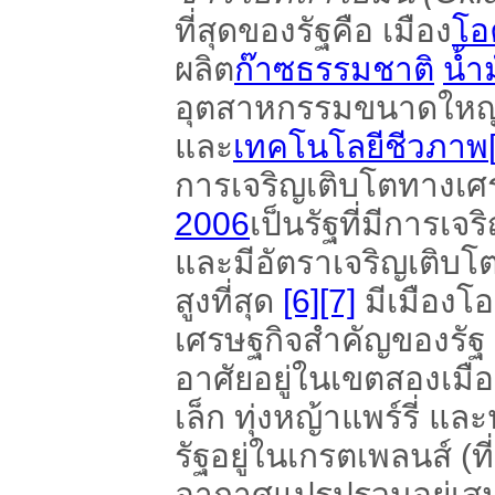
ที่สุดของรัฐคือ เมือง
โอ
ผลิต
ก๊าซธรรมชาติ
น้ำ
อุตสาหกรรมขนาดใหญ่ใ
และ
เทคโนโลยีชีวภาพ
การเจริญเติบโตทางเศร
2006
เป็นรัฐที่มีการเจร
และมีอัตราเจริญเติบโ
สูงที่สุด
[6]
[7]
มีเมืองโ
เศรษฐกิจสำคัญของรัฐ เ
อาศัยอยู่ในเขตสองเมือง
เล็ก ทุ่งหญ้าแพร์รี่ แ
รัฐอยู่ในเกรตเพลนส์ (ท
อากาศแปรปรวนอยู่เส