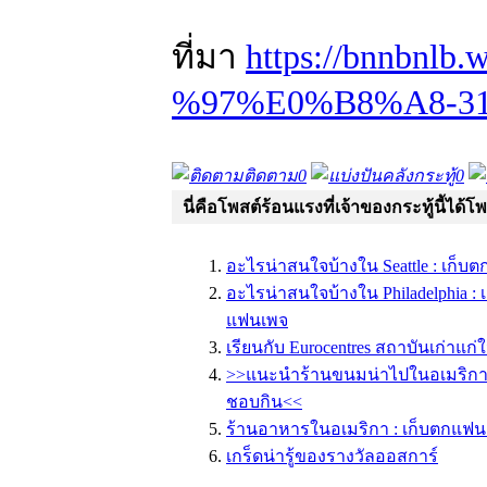
ที่มา
https://bnnbnlb.w
%97%E0%B8%A8-31
ติดตาม
0
คลังกระทู้
0
นี่คือโพสต์ร้อนแรงที่เจ้าของกระทู้นี้ได้โ
อะไรน่าสนใจบ้างใน Seattle : เก็
อะไรน่าสนใจบ้างใน Philadelphia :
แฟนเพจ
เรียนกับ Eurocentres สถาบันเก่าแก
>>แนะนำร้านขนมน่าไปในอเมริก
ชอบกิน<<
ร้านอาหารในอเมริกา : เก็บตกแฟน
เกร็ดน่ารู้ของรางวัลออสการ์