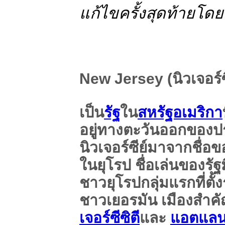
แก้ไขครั้งสุดท้ายโดย 
New Jersey (นิวเจอร์ซ
เป็น
รัฐ
ใน
สหรัฐอเมริกา
อยู่ทางตะวันออกของปร
นิวเจอร์ซีย์มาจากชื่อข
ในยุโรป ชื่อเล่นของรั
ชาวยุโรปกลุ่มแรกที่ตั
ชาวเยอรมัน เมืองสำคัญ
เจอร์ซีซิตี
และ
แอตแลนต