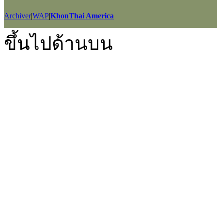
Archiver
|
WAP
|
KhonThai America
GMT+7, 2026-8-7 20:10
, Processed in 0.038439 second(s), 25 querie
ขึ้นไปด้านบน
Powered by
Discuz!
X2.5
Language by
l3eil3oy
© 2001-2012
Comsenz Inc.
style by
eisdl