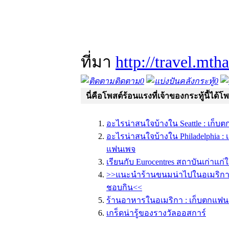
ที่มา
http://travel.mth
ติดตาม
0
คลังกระทู้
0
นี่คือโพสต์ร้อนแรงที่เจ้าของกระทู้นี้ได้โ
อะไรน่าสนใจบ้างใน Seattle : เก็
อะไรน่าสนใจบ้างใน Philadelphia :
แฟนเพจ
เรียนกับ Eurocentres สถาบันเก่าแก
>>แนะนำร้านขนมน่าไปในอเมริก
ชอบกิน<<
ร้านอาหารในอเมริกา : เก็บตกแฟน
เกร็ดน่ารู้ของรางวัลออสการ์