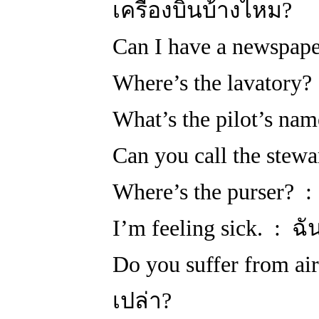
เครื่องบินบ้างไหม?
Can I have a newspap
Where’s the lavatory? 
What’s the pilot’s n
Can you call the stew
Where’s the purser? 
I’m feeling sick. : ฉ
Do you suffer from ai
เปล่า?