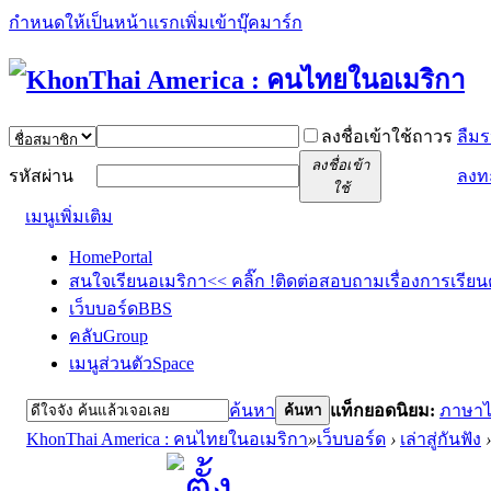
กำหนดให้เป็นหน้าแรก
เพิ่มเข้าบุ๊คมาร์ก
ลงชื่อเข้าใช้ถาวร
ลืมร
ลงชื่อเข้า
รหัสผ่าน
ลงท
ใช้
เมนูเพิ่มเติม
Home
Portal
สนใจเรียนอเมริกา<< คลิ๊ก !
ติดต่อสอบถามเรื่องการเรียน
เว็บบอร์ด
BBS
คลับ
Group
เมนูส่วนตัว
Space
ค้นหา
แท็กยอดนิยม:
ภาษา
ค้นหา
KhonThai America : คนไทยในอเมริกา
»
เว็บบอร์ด
›
เล่าสู่กันฟัง
›