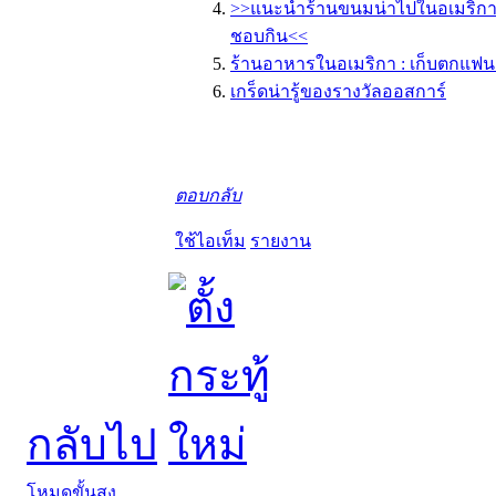
>>แนะนำร้านขนมน่าไปในอเมริก
ชอบกิน<<
ร้านอาหารในอเมริกา : เก็บตกแฟน
เกร็ดน่ารู้ของรางวัลออสการ์
ตอบกลับ
ใช้ไอเท็ม
รายงาน
กลับไป
โหมดขั้นสูง