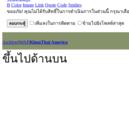
B
Color
Image
Link
Quote
Code
Smilies
ขออภัย! คุณไม่ได้รับสิทธิ์ในการดำเนินการในส่วนนี้ กรุณาเลื
เพิ่มลงในการติดตาม
ข้ามไปยังโพสต์ล่าสุด
ตอบกระทู้
Archiver
|
WAP
|
KhonThai America
GMT+7, 2026-8-9 09:18
, Processed in 0.052333 second(s), 25 querie
ขึ้นไปด้านบน
Powered by
Discuz!
X2.5
Language by
l3eil3oy
© 2001-2012
Comsenz Inc.
style by
eisdl