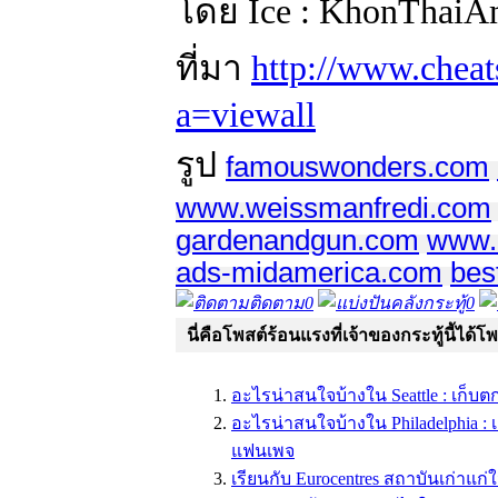
โดย Ice : KhonThaiA
ที่มา
http://www.cheats
a=viewall
รูป
famouswonders.com
www.weissmanfredi.com
gardenandgun.com
www.h
ads-midamerica.com
bes
ติดตาม
0
คลังกระทู้
0
นี่คือโพสต์ร้อนแรงที่เจ้าของกระทู้นี้ได้โ
อะไรน่าสนใจบ้างใน Seattle : เก็
อะไรน่าสนใจบ้างใน Philadelphia :
แฟนเพจ
เรียนกับ Eurocentres สถาบันเก่าแก