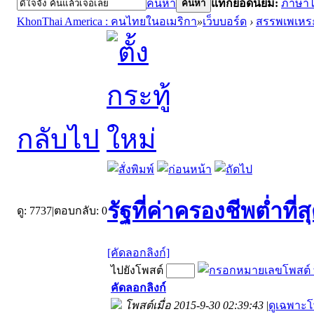
ค้นหา
แท็กยอดนิยม:
ภาษา
ค้นหา
KhonThai America : คนไทยในอเมริกา
»
เว็บบอร์ด
›
สรรพเพเหร
กลับไป
รัฐที่ค่าครองชีพต่ำที่
ดู:
7737
|
ตอบกลับ:
0
[คัดลอกลิงก์]
ไปยังโพสต์
คัดลอกลิงก์
โพสต์เมื่อ 2015-9-30 02:39:43
|
ดูเฉพาะโ