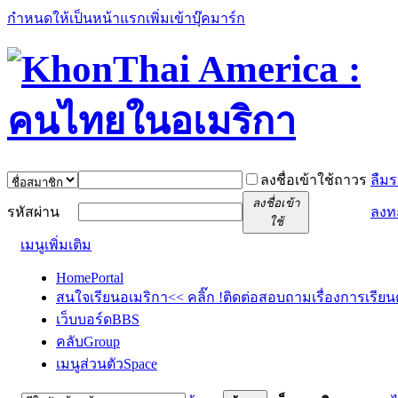
กำหนดให้เป็นหน้าแรก
เพิ่มเข้าบุ๊คมาร์ก
ลงชื่อเข้าใช้ถาวร
ลืมร
ลงชื่อเข้า
รหัสผ่าน
ลงท
ใช้
เมนูเพิ่มเติม
Home
Portal
สนใจเรียนอเมริกา<< คลิ๊ก !
ติดต่อสอบถามเรื่องการเรียน
เว็บบอร์ด
BBS
คลับ
Group
เมนูส่วนตัว
Space