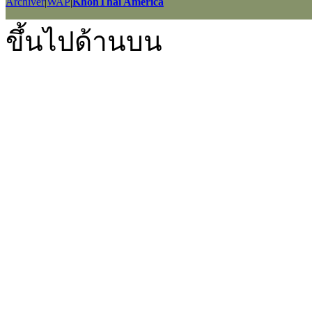
Archiver
|
WAP
|
KhonThai America
GMT+7, 2026-8-6 23:20
, Processed in 0.040186 second(s), 25 querie
ขึ้นไปด้านบน
Powered by
Discuz!
X2.5
Language by
l3eil3oy
© 2001-2012
Comsenz Inc.
style by
eisdl