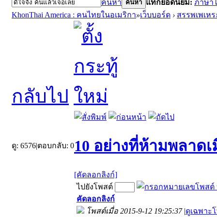
ค้นหา
แท็กยอดนิยม:
ภาษา
ค้นหา
KhonThai America : คนไทยในอเมริกา
»
เว็บบอร์ด
›
สรรพเพเหร
กลับไป
10 อย่างที่ห้ามพลาดเ
ดู:
6576
|
ตอบกลับ:
0
[คัดลอกลิงก์]
ไปยังโพสต์
คัดลอกลิงก์
โพสต์เมื่อ 2015-9-12 19:25:37
|
ดูเฉพาะโ