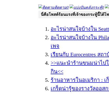
ติดตาม
0
คลังกระทู้
0
นี่คือโพสต์ร้อนแรงที่เจ้าของกระทู้นี้ได้โ
อะไรน่าสนใจบ้างใน Seat
อะไรน่าสนใจบ้างใน Phila
เพจ
เรียนกับ Eurocentres สถา
>>แนะนำร้านขนมน่าไปใ
กิน<<
ร้านอาหารในอเมริกา : 
เกร็ดน่ารู้ของรางวัลออสก