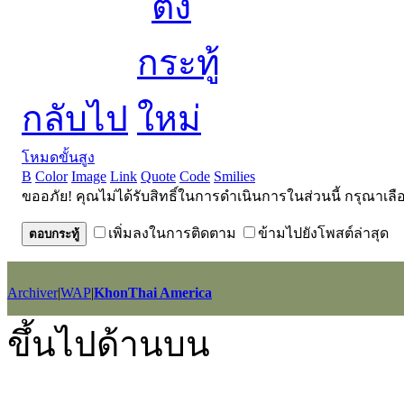
กลับไป
โหมดขั้นสูง
B
Color
Image
Link
Quote
Code
Smilies
ขออภัย! คุณไม่ได้รับสิทธิ์ในการดำเนินการในส่วนนี้ กรุณาเลื
เพิ่มลงในการติดตาม
ข้ามไปยังโพสต์ล่าสุด
ตอบกระทู้
Archiver
|
WAP
|
KhonThai America
GMT+7, 2026-8-6 17:06
, Processed in 0.038383 second(s), 25 querie
ขึ้นไปด้านบน
Powered by
Discuz!
X2.5
Language by
l3eil3oy
© 2001-2012
Comsenz Inc.
style by
eisdl