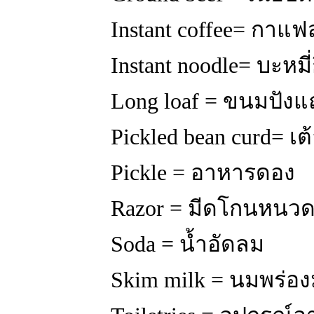
Instant coffee= กาแฟ
Instant noodle= บะหมี่
Long loaf = ขนมปังแ
Pickled bean curd= เต้าห
Pickle = อาหารดอง
Razor = มีดโกนหนว
Soda = น้ำอัดลม
Skim milk = นมพร่อง