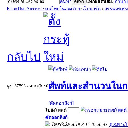
ค้นหา
แท็กยอดนิยม:
ภาษา
ค้นหา
KhonThai America : คนไทยในอเมริกา
»
เว็บบอร์ด
›
สรรพเพเหร
กลับไป
ศัพท์และสำนวนในการ
ดู:
137593
|
ตอบกลับ:
0
[คัดลอกลิงก์]
ไปยังโพสต์
คัดลอกลิงก์
โพสต์เมื่อ 2019-8-14 19:20:43
|
ดูเฉพาะโ