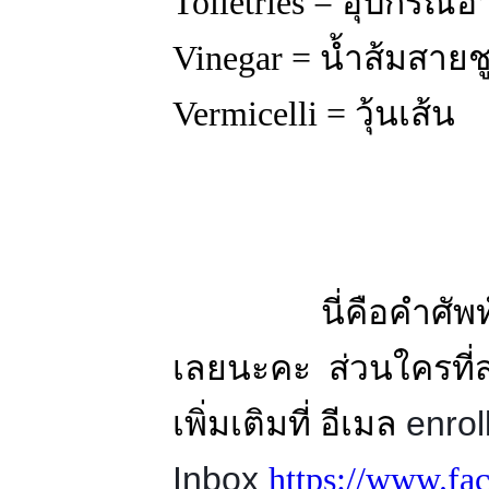
Toiletries = อุปกรณ์อ
Vinegar = น้ำส้มสายช
Vermicelli = วุ้นเส้น
นี่คือคำศัพท์และป
เลยนะคะ ส่วนใครที่ส
enro
เพิ่มเติมที่ อีเมล
Inbox
https://www.f