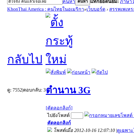
ค้นหา
แท็กยอดนิยม:
ภาษา
ค้นหา
KhonThai America : คนไทยในอเมริกา
»
เว็บบอร์ด
›
สรรพเพเหร
กลับไป
ตำนาน 3G
ดู:
7552
|
ตอบกลับ:
3
[คัดลอกลิงก์]
ไปยังโพสต์
คัดลอกลิงก์
โพสต์เมื่อ 2012-10-16 12:07:10
|
ดูเฉพาะ