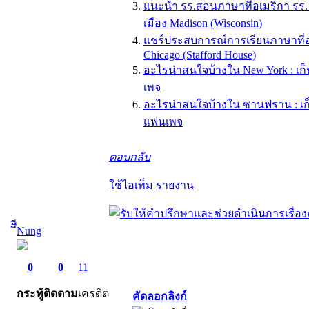
แนะนำ รร.สอนภาษาที่อเมริกา รร
เมือง Madison (Wisconsin)
แชร์ประสบการณ์การเรียนภาษาที่อเ
Chicago (Stafford House)
อะไรน่าสนใจบ้างใน New York : เ
เพจ
อะไรน่าสนใจบ้างใน ซานฟราน : เ
แฟนเพจ
ตอบกลับ
ใช้ไอเท็ม
รายงาน
ีืีNung
0
0
11
กระทู้
ติดตาม
เครดิต
คัดลอกลิงก์