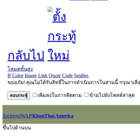
กลับไป
โหมดขั้นสูง
B
Color
Image
Link
Quote
Code
Smilies
ขออภัย! คุณไม่ได้รับสิทธิ์ในการดำเนินการในส่วนนี้ กรุณาเลื
เพิ่มลงในการติดตาม
ข้ามไปยังโพสต์ล่าสุด
ตอบกระทู้
Archiver
|
WAP
|
KhonThai America
GMT+7, 2026-8-6 17:09
, Processed in 0.044061 second(s), 21 querie
ขึ้นไปด้านบน
Powered by
Discuz!
X2.5
Language by
l3eil3oy