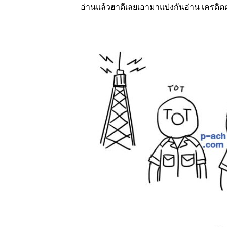
อ่านแล้วฮาดีเลยเอามาแบ่งกันอ่าน เครดิตต