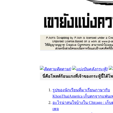
ติดตาม
0
คลังกระทู้
0
นี่คือโพสต์ร้อนแรงที่เจ้าของกระทู้นี้ได้โ
รูปของนักเรียนที่มาเรียนภาษากับ
KhonThaiAmerica เก็บตกจากแฟนเ
อะไรน่าสนใจบ้างใน Chicago : เก
เพจ