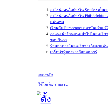
อะไรน่าสนใจบ้างใน Seattle : เก็
อะไรน่าสนใจบ้างใน Philadelphia :
แฟนเพจ
เรียนกับ Eurocentres สถาบันเก่าแก
>>แนะนำร้านขนมน่าไปในอเมริก
ชอบกิน<<
ร้านอาหารในอเมริกา : เก็บตกแฟน
เกร็ดน่ารู้ของรางวัลออสการ์
ตอบกลับ
ใช้ไอเท็ม
รายงาน