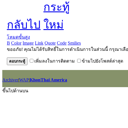
กลับไป
โหมดขั้นสูง
B
Color
Image
Link
Quote
Code
Smilies
ขออภัย! คุณไม่ได้รับสิทธิ์ในการดำเนินการในส่วนนี้ กรุณาเลื
เพิ่มลงในการติดตาม
ข้ามไปยังโพสต์ล่าสุด
ตอบกระทู้
Archiver
|
WAP
|
KhonThai America
GMT+7, 2026-8-8 11:51
, Processed in 0.039164 second(s), 25 querie
ขึ้นไปด้านบน
Powered by
Discuz!
X2.5
Language by
l3eil3oy
© 2001-2012
Comsenz Inc.
style by
eisdl