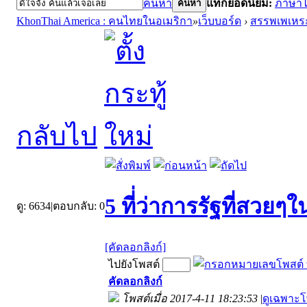
ค้นหา
แท็กยอดนิยม:
ภาษา
ค้นหา
KhonThai America : คนไทยในอเมริกา
»
เว็บบอร์ด
›
สรรพเพเหร
กลับไป
5 ที่่ว่าการรัฐที่สวยๆ
ดู:
6634
|
ตอบกลับ:
0
[คัดลอกลิงก์]
ไปยังโพสต์
คัดลอกลิงก์
โพสต์เมื่อ 2017-4-11 18:23:53
|
ดูเฉพาะโ