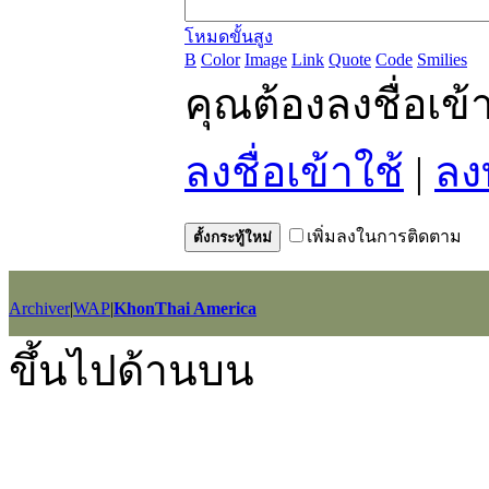
โหมดขั้นสูง
B
Color
Image
Link
Quote
Code
Smilies
คุณต้องลงชื่อเข
ลงชื่อเข้าใช้
|
ลง
เพิ่มลงในการติดตาม
ตั้งกระทู้ใหม่
Archiver
|
WAP
|
KhonThai America
GMT+7, 2026-8-7 23:44
, Processed in 0.017723 second(s), 10 querie
ขึ้นไปด้านบน
Powered by
Discuz!
X2.5
Language by
l3eil3oy
© 2001-2012
Comsenz Inc.
style by
eisdl