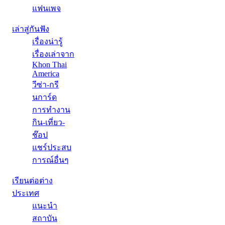
แฟนเพจ
เล่าสู่กันฟัง
เรื่องน่ารู้
เรื่องเล่าจาก
Khon Thai
America
วีซ่า-กรี
นการ์ด
การทำงาน
กิน-เที่ยว-
ช๊อป
แชร์ประสบ
การณ์อื่นๆ
เรียนต่อต่าง
ประเทศ
แนะนำ
สถาบัน