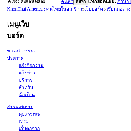
ค้นหา
แท็กยอดนิยม:
ภาษา
ค้นหา
KhonThai America : คนไทยในอเมริกา
»
เว็บบอร์ด
›
เรียนต่อต่า
เมนูเว็บ
บอร์ด
ข่าว-กิจกรรม-
ประกาศ
แจ้งกิจกรรม
แจ้งข่าว
บริการ
สำหรับ
นักเรียน
สรรพเพเหระ
คุยสรรพเพ
เหระ
เก็บตกจาก