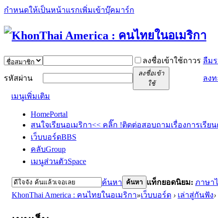
กำหนดให้เป็นหน้าแรก
เพิ่มเข้าบุ๊คมาร์ก
ลงชื่อเข้าใช้ถาวร
ลืมร
ลงชื่อเข้า
รหัสผ่าน
ลงท
ใช้
เมนูเพิ่มเติม
Home
Portal
สนใจเรียนอเมริกา<< คลิ๊ก !
ติดต่อสอบถามเรื่องการเรียน
เว็บบอร์ด
BBS
คลับ
Group
เมนูส่วนตัว
Space
ค้นหา
แท็กยอดนิยม:
ภาษา
ค้นหา
KhonThai America : คนไทยในอเมริกา
»
เว็บบอร์ด
›
เล่าสู่กันฟัง
›