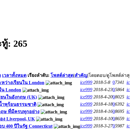
ทู้:
265
ด
เวลาทั้งหมด
เรียงลำดับ:
โพสต์ล่าสุด
|
สำคัญ
|
โดย
ตอบ/ดู
โพสต์ล่าส
ice999
2018-5-8
0
7341
i
งระหว่างเรียนใน London
ice999
2018-4-23
0
5864
i
นใน London
ice999
2018-4-20
0
8025
i
รียนในอังกฤษ (UK)
ice999
2018-4-18
0
6392
i
้ำพุร้อนธรรมชาติ
ice999
2018-4-16
0
8695
i
ฤษ ที่มีครบทุกอย่าง
ice999
2018-4-10
0
8659
i
มือง Liverpool, UK
ice999
2018-3-27
0
5987
i
ือบ 400 ปีในรัฐ Connecticut