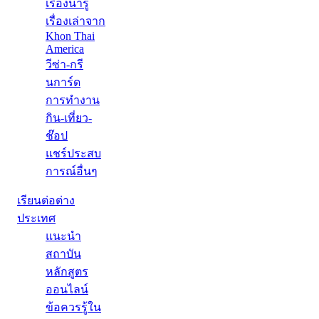
เรื่องน่ารู้
เรื่องเล่าจาก
Khon Thai
America
วีซ่า-กรี
นการ์ด
การทำงาน
กิน-เที่ยว-
ช๊อป
แชร์ประสบ
การณ์อื่นๆ
เรียนต่อต่าง
ประเทศ
แนะนำ
สถาบัน
หลักสูตร
ออนไลน์
ข้อควรรู้ใน