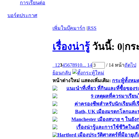
การเรียนต่อ
บอร์ดประกาศ
เพิ่มในบุ๊คมาร์ก
|
RSS
เรื่องน่ารู้
วันนี้:
0
|
กระ
1
2
3
4
5
6
7
8
9
10
... 14
/ 14 หน้า
ถัดไป
ย้อนกลับ
หน้าต่างใหม่
แสดงเพิ่มเติม:
กระทู้ทั้งหม
แนะนำที่เที่ยว ที่กินและที่ซื้อขอ
9 เหตุผลที่ควรมาเรีย
ค่าครองชีพสำหรับนักเรียนที่เ
Bath, UK เมืองมรดกโลกและน
Manchester เมืองสบาย ๆ ในอังก
เรื่องน่ารู้และการใช้ชีวิตในเ
Hartford เมืองประวัติศาสตร์ที่มีอายุเก