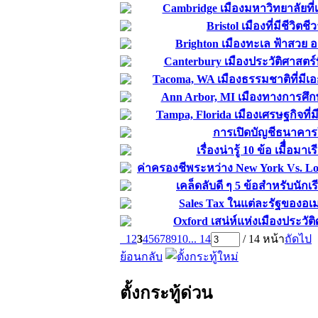
Cambridge เมืองมหาวิทยาลัยที่เ
Bristol เมืองที่มีชีวิต
Brighton เมืองทะเล ฟ้าสวย 
Canterbury เมืองประวัติศาสตร
Tacoma, WA เมืองธรรมชาติที่มีเ
Ann Arbor, MI เมืองทางการศึกษา
Tampa, Florida เมืองเศรษฐกิจที
การเปิดบัญชีธนาคา
เรื่องน่ารู้ 10 ข้อ เมืื่อมา
ค่าครองชีพระหว่าง New York Vs. Lo
เคล็ดลับดี ๆ 5 ข้อสำหรับนัก
Sales Tax ในแต่ละรัฐของอเม
Oxford เสน่ห์แห่งเมืองประวั
1
2
3
4
5
6
7
8
9
10
... 14
/ 14 หน้า
ถัดไป
ย้อนกลับ
ตั้งกระทู้ด่วน