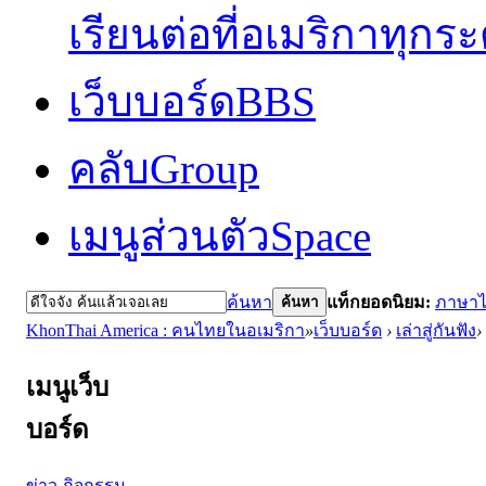
เรียนต่อที่อเมริกาทุกร
เว็บบอร์ด
BBS
คลับ
Group
เมนูส่วนตัว
Space
ค้นหา
แท็กยอดนิยม:
ภาษา
ค้นหา
KhonThai America : คนไทยในอเมริกา
»
เว็บบอร์ด
›
เล่าสู่กันฟัง
›
เมนูเว็บ
บอร์ด
ข่าว-กิจกรรม-