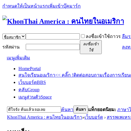
กำหนดให้เป็นหน้าแรก
เพิ่มเข้าบุ๊คมาร์ก
ลงชื่อเข้าใช้ถาวร
ลืมร
ลงชื่อเข้า
รหัสผ่าน
ลงท
ใช้
เมนูเพิ่มเติม
Home
Portal
สนใจเรียนอเมริกา<< คลิ๊ก !
ติดต่อสอบถามเรื่องการเรียน
เว็บบอร์ด
BBS
คลับ
Group
เมนูส่วนตัว
Space
ค้นหา
แท็กยอดนิยม:
ภาษา
ค้นหา
KhonThai America : คนไทยในอเมริกา
»
เว็บบอร์ด
›
สรรพเพเหร