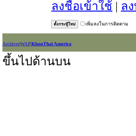
ลงชื่อเข้าใช้
|
ลง
เพิ่มลงในการติดตาม
ตั้งกระทู้ใหม่
Archiver
|
WAP
|
KhonThai America
GMT+7, 2026-8-6 18:14
, Processed in 0.023301 second(s), 11 querie
ขึ้นไปด้านบน
Powered by
Discuz!
X2.5
Language by
l3eil3oy
© 2001-2012
Comsenz Inc.
style by
eisdl