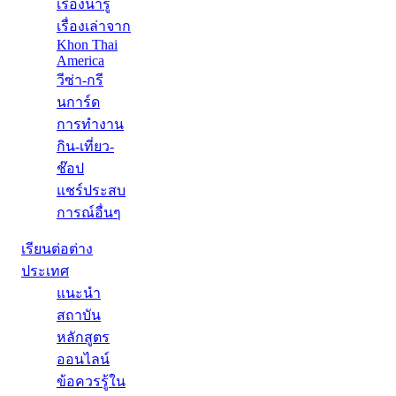
เรื่องน่ารู้
เรื่องเล่าจาก
Khon Thai
America
วีซ่า-กรี
นการ์ด
การทำงาน
กิน-เที่ยว-
ช๊อป
แชร์ประสบ
การณ์อื่นๆ
เรียนต่อต่าง
ประเทศ
แนะนำ
สถาบัน
หลักสูตร
ออนไลน์
ข้อควรรู้ใน