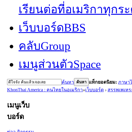
เรียนต่อที่อเมริกาทุกร
เว็บบอร์ด
BBS
คลับ
Group
เมนูส่วนตัว
Space
ค้นหา
แท็กยอดนิยม:
ภาษา
ค้นหา
KhonThai America : คนไทยในอเมริกา
»
เว็บบอร์ด
›
สรรพเพเหร
เมนูเว็บ
บอร์ด
ข่าว-กิจกรรม-