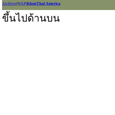
Archiver
|
WAP
|
KhonThai America
GMT+7, 2026-8-9 20:07
, Processed in 0.019742 second(s), 11 querie
ขึ้นไปด้านบน
Powered by
Discuz!
X2.5
Language by
l3eil3oy
© 2001-2012
Comsenz Inc.
style by
eisdl