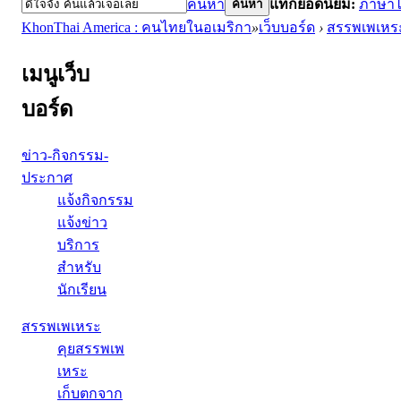
ค้นหา
แท็กยอดนิยม:
ภาษา
ค้นหา
KhonThai America : คนไทยในอเมริกา
»
เว็บบอร์ด
›
สรรพเพเหร
เมนูเว็บ
บอร์ด
ข่าว-กิจกรรม-
ประกาศ
แจ้งกิจกรรม
แจ้งข่าว
บริการ
สำหรับ
นักเรียน
สรรพเพเหระ
คุยสรรพเพ
เหระ
เก็บตกจาก