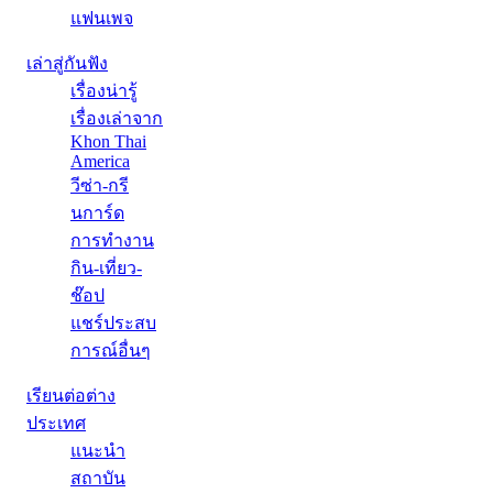
แฟนเพจ
เล่าสู่กันฟัง
เรื่องน่ารู้
เรื่องเล่าจาก
Khon Thai
America
วีซ่า-กรี
นการ์ด
การทำงาน
กิน-เที่ยว-
ช๊อป
แชร์ประสบ
การณ์อื่นๆ
เรียนต่อต่าง
ประเทศ
แนะนำ
สถาบัน