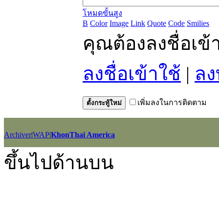
โหมดขั้นสูง
B
Color
Image
Link
Quote
Code
Smilies
คุณต้องลงชื่อเข
ลงชื่อเข้าใช้
|
ลง
เพิ่มลงในการติดตาม
ตั้งกระทู้ใหม่
Archiver
|
WAP
|
KhonThai America
GMT+7, 2026-8-9 21:20
, Processed in 0.020672 second(s), 12 querie
ขึ้นไปด้านบน
Powered by
Discuz!
X2.5
Language by
l3eil3oy
© 2001-2012
Comsenz Inc.
style by
eisdl